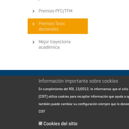
Premios PFC/TFM
Premios Tesis
doctorales
Mejor trayectoria
académica
Información importante sobre cookies
Aviso Legal - Información general
En cumplimiento del RDL 13/2012, le informamos que el sit
Contacto
(COIT) utiliza cookies para recopilar información que ayuda a o
Política de cookies
también puede cambiar su configuración siempre que lo dese
Política de reembolso
COIT
Sitemap
Cookies del sitio