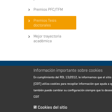
Premios PFC/TFM
Premios Tesis
doctorales
Mejor trayectoria
académica
Información importante sobre cookies
Aviso Legal - Información general
En cumplimiento del RDL 13/2012, le informamos que el sit
Contacto
(COIT) utiliza cookies para recopilar información que ayuda a o
Política de cookies
también puede cambiar su configuración siempre que lo dese
Política de reembolso
COIT
Sitemap
Cookies del sitio