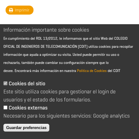
Imprimir
Información importante sobre cookies
En cumplimiento del RDL 13/2012, le informamos que el sitio Web del COLEGIO
OFICIAL DE INGENIEROS DE TELECOMUNICACIÓN (COIT) utiliza cookies para recopilar
información que ayuda a optimizar su visita. Usted puede permitir su uso o
rechazarlo, también puede cambiar su configuración siempre que lo
desee.
Encontrará más información en nuestra
Política de Cookies
del COIT
Aviso Legal - Información general
Contacto
Cookies del sitio
Política de cookies
Este sitio utiliza cookies para gestionar el login de
Política de reembolso
Sitemap
usuarios y el estado de los formularios.
Cookies externas
2026 © Colegio Oficial de Ingenieros de Telecomunicación
Necesario para los siguientes servicios: Google analytics
C/ Almagro 2 1º Izqda 28010 Madrid
91 391 10 66
Guardar preferencias
coit@coit.es