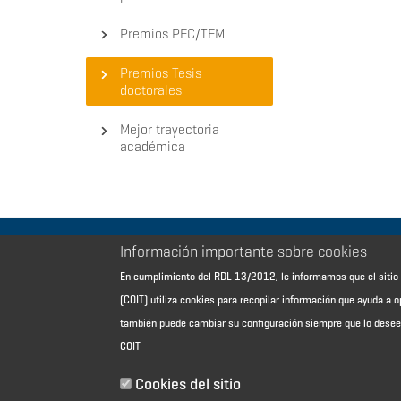
Premios PFC/TFM
Premios Tesis
doctorales
Mejor trayectoria
académica
Información importante sobre cookies
Aviso Legal - Información general
En cumplimiento del RDL 13/2012, le informamos que el sit
Contacto
(COIT) utiliza cookies para recopilar información que ayuda a o
Política de cookies
también puede cambiar su configuración siempre que lo dese
Política de reembolso
COIT
Sitemap
Cookies del sitio