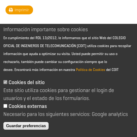
Imprimir
Información importante sobre cookies
En cumplimiento del RDL 13/2012, le informamos que el sitio Web del COLEGIO
OFICIAL DE INGENIEROS DE TELECOMUNICACIÓN (COIT) utiliza cookies para recopilar
información que ayuda a optimizar su visita. Usted puede permitir su uso o
rechazarlo, también puede cambiar su configuración siempre que lo
desee.
Encontrará más información en nuestra
Política de Cookies
del COIT
Aviso Legal - Información general
Contacto
Cookies del sitio
Política de cookies
Este sitio utiliza cookies para gestionar el login de
Política de reembolso
Sitemap
usuarios y el estado de los formularios.
Cookies externas
2026 © Colegio Oficial de Ingenieros de Telecomunicación
Necesario para los siguientes servicios: Google analytics
C/ Almagro 2 1º Izqda 28010 Madrid
91 391 10 66
Guardar preferencias
coit@coit.es