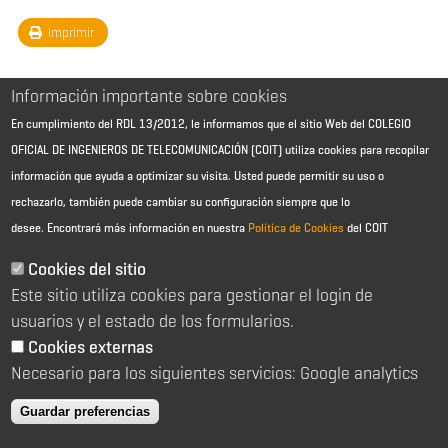
Imprimir
Información importante sobre cookies
En cumplimiento del RDL 13/2012, le informamos que el sitio Web del COLEGIO
OFICIAL DE INGENIEROS DE TELECOMUNICACIÓN (COIT) utiliza cookies para recopilar
información que ayuda a optimizar su visita. Usted puede permitir su uso o
rechazarlo, también puede cambiar su configuración siempre que lo
desee.
Encontrará más información en nuestra
Política de Cookies
del COIT
Aviso Legal - Información general
Contacto
Cookies del sitio
Política de cookies
Este sitio utiliza cookies para gestionar el login de
Política de reembolso
Sitemap
usuarios y el estado de los formularios.
Cookies externas
2026 © Colegio Oficial de Ingenieros de Telecomunicación
Necesario para los siguientes servicios: Google analytics
C/ Almagro 2 1º Izqda 28010 Madrid
91 391 10 66
Guardar preferencias
coit@coit.es