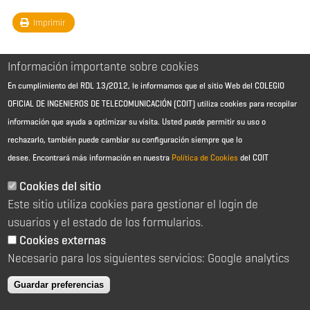
Imprimir
Información importante sobre cookies
En cumplimiento del RDL 13/2012, le informamos que el sitio Web del COLEGIO
OFICIAL DE INGENIEROS DE TELECOMUNICACIÓN (COIT) utiliza cookies para recopilar
información que ayuda a optimizar su visita. Usted puede permitir su uso o
rechazarlo, también puede cambiar su configuración siempre que lo
desee.
Encontrará más información en nuestra
Política de Cookies
del COIT
Aviso Legal - Información general
Contacto
Cookies del sitio
Política de cookies
Este sitio utiliza cookies para gestionar el login de
Política de reembolso
Sitemap
usuarios y el estado de los formularios.
Cookies externas
2026 © Colegio Oficial de Ingenieros de Telecomunicación
Necesario para los siguientes servicios: Google analytics
C/ Almagro 2 1º Izqda 28010 Madrid
91 391 10 66
Guardar preferencias
coit@coit.es