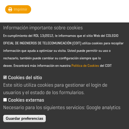
Imprimir
Información importante sobre cookies
En cumplimiento del RDL 13/2012, le informamos que el sitio Web del COLEGIO
OFICIAL DE INGENIEROS DE TELECOMUNICACIÓN (COIT) utiliza cookies para recopilar
información que ayuda a optimizar su visita. Usted puede permitir su uso o
rechazarlo, también puede cambiar su configuración siempre que lo
desee.
Encontrará más información en nuestra
Política de Cookies
del COIT
Aviso Legal - Información general
Contacto
Cookies del sitio
Política de cookies
Este sitio utiliza cookies para gestionar el login de
Política de reembolso
Sitemap
usuarios y el estado de los formularios.
Cookies externas
2026 © Colegio Oficial de Ingenieros de Telecomunicación
Necesario para los siguientes servicios: Google analytics
C/ Almagro 2 1º Izqda 28010 Madrid
91 391 10 66
Guardar preferencias
coit@coit.es