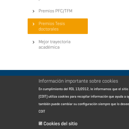
Premios PFC/TFM
Premios Tesis
doctorales
Mejor trayectoria
académica
Información importante sobre cookies
Aviso Legal - Información general
En cumplimiento del RDL 13/2012, le informamos que el sit
Contacto
(COIT) utiliza cookies para recopilar información que ayuda a o
Política de cookies
también puede cambiar su configuración siempre que lo dese
Política de reembolso
COIT
Sitemap
Cookies del sitio