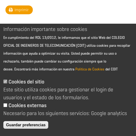
Imprimir
Información importante sobre cookies
En cumplimiento del RDL 13/2012, le informamos que el sitio Web del COLEGIO
OFICIAL DE INGENIEROS DE TELECOMUNICACIÓN (COIT) utiliza cookies para recopilar
información que ayuda a optimizar su visita. Usted puede permitir su uso o
rechazarlo, también puede cambiar su configuración siempre que lo
desee.
Encontrará más información en nuestra
Política de Cookies
del COIT
Aviso Legal - Información general
Contacto
Cookies del sitio
Política de cookies
Este sitio utiliza cookies para gestionar el login de
Política de reembolso
Sitemap
usuarios y el estado de los formularios.
Cookies externas
2026 © Colegio Oficial de Ingenieros de Telecomunicación
Necesario para los siguientes servicios: Google analytics
C/ Almagro 2 1º Izqda 28010 Madrid
91 391 10 66
Guardar preferencias
coit@coit.es