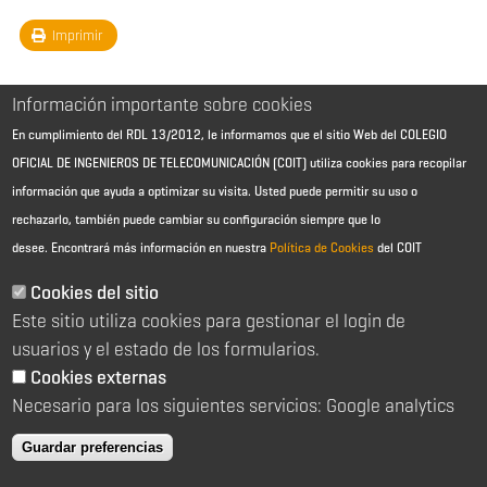
Imprimir
Información importante sobre cookies
En cumplimiento del RDL 13/2012, le informamos que el sitio Web del COLEGIO
OFICIAL DE INGENIEROS DE TELECOMUNICACIÓN (COIT) utiliza cookies para recopilar
información que ayuda a optimizar su visita. Usted puede permitir su uso o
rechazarlo, también puede cambiar su configuración siempre que lo
desee.
Encontrará más información en nuestra
Política de Cookies
del COIT
Aviso Legal - Información general
Contacto
Cookies del sitio
Política de cookies
Este sitio utiliza cookies para gestionar el login de
Política de reembolso
Sitemap
usuarios y el estado de los formularios.
Cookies externas
2026 © Colegio Oficial de Ingenieros de Telecomunicación
Necesario para los siguientes servicios: Google analytics
C/ Almagro 2 1º Izqda 28010 Madrid
91 391 10 66
Guardar preferencias
coit@coit.es