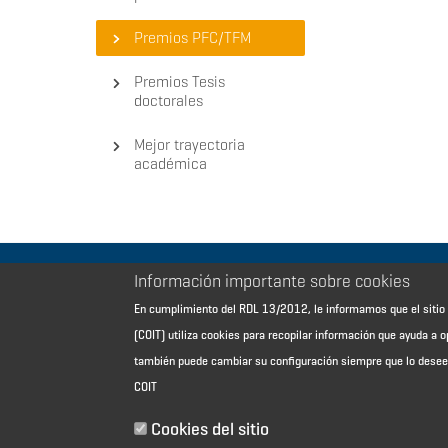
Premios PFC/TFM
Premios Tesis
doctorales
Mejor trayectoria
académica
Información importante sobre cookies
Aviso Legal - Información general
En cumplimiento del RDL 13/2012, le informamos que el sit
Contacto
(COIT) utiliza cookies para recopilar información que ayuda a o
Política de cookies
también puede cambiar su configuración siempre que lo dese
Política de reembolso
COIT
Sitemap
Cookies del sitio