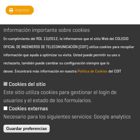
Imprimir
Información importante sobre cookies
En cumplimiento del RDL 13/2012, le informamos que el sitio Web del COLEGIO
OFICIAL DE INGENIEROS DE TELECOMUNICACIÓN (COIT) utiliza cookies para recopilar
información que ayuda a optimizar su visita. Usted puede permitir su uso o
rechazarlo, también puede cambiar su configuración siempre que lo
desee.
Encontrará más información en nuestra
Política de Cookies
del COIT
Aviso Legal - Información general
Contacto
Cookies del sitio
Política de cookies
Este sitio utiliza cookies para gestionar el login de
Política de reembolso
Sitemap
usuarios y el estado de los formularios.
Cookies externas
2026 © Colegio Oficial de Ingenieros de Telecomunicación
Necesario para los siguientes servicios: Google analytics
C/ Almagro 2 1º Izqda 28010 Madrid
91 391 10 66
Guardar preferencias
coit@coit.es