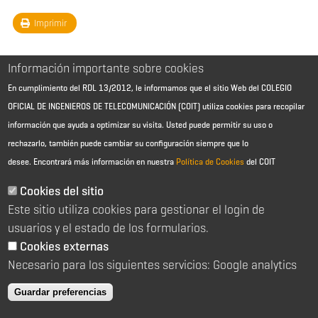
Imprimir
Información importante sobre cookies
En cumplimiento del RDL 13/2012, le informamos que el sitio Web del COLEGIO
OFICIAL DE INGENIEROS DE TELECOMUNICACIÓN (COIT) utiliza cookies para recopilar
información que ayuda a optimizar su visita. Usted puede permitir su uso o
rechazarlo, también puede cambiar su configuración siempre que lo
desee.
Encontrará más información en nuestra
Política de Cookies
del COIT
Aviso Legal - Información general
Contacto
Cookies del sitio
Política de cookies
Este sitio utiliza cookies para gestionar el login de
Política de reembolso
Sitemap
usuarios y el estado de los formularios.
Cookies externas
2026 © Colegio Oficial de Ingenieros de Telecomunicación
Necesario para los siguientes servicios: Google analytics
C/ Almagro 2 1º Izqda 28010 Madrid
91 391 10 66
Guardar preferencias
coit@coit.es