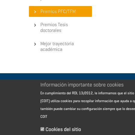
Premios PFC/TFM
Premios Tesis
doctorales
Mejor trayectoria
académica
Información importante sobre cookies
Aviso Legal - Información general
En cumplimiento del RDL 13/2012, le informamos que el sit
Contacto
(COIT) utiliza cookies para recopilar información que ayuda a o
Política de cookies
también puede cambiar su configuración siempre que lo dese
Política de reembolso
COIT
Sitemap
Cookies del sitio