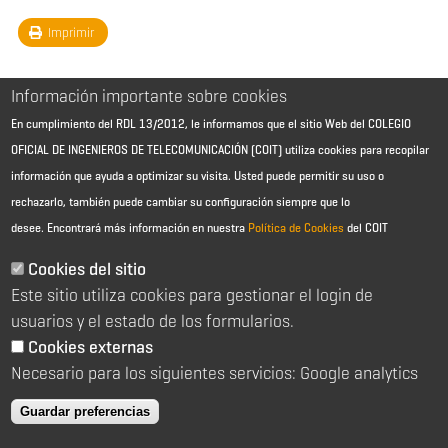
Imprimir
Información importante sobre cookies
En cumplimiento del RDL 13/2012, le informamos que el sitio Web del COLEGIO
OFICIAL DE INGENIEROS DE TELECOMUNICACIÓN (COIT) utiliza cookies para recopilar
información que ayuda a optimizar su visita. Usted puede permitir su uso o
rechazarlo, también puede cambiar su configuración siempre que lo
desee.
Encontrará más información en nuestra
Política de Cookies
del COIT
Aviso Legal - Información general
Contacto
Cookies del sitio
Política de cookies
Este sitio utiliza cookies para gestionar el login de
Política de reembolso
Sitemap
usuarios y el estado de los formularios.
Cookies externas
2026 © Colegio Oficial de Ingenieros de Telecomunicación
Necesario para los siguientes servicios: Google analytics
C/ Almagro 2 1º Izqda 28010 Madrid
91 391 10 66
Guardar preferencias
coit@coit.es