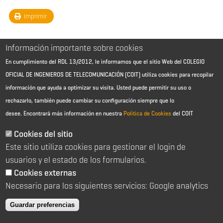
Imprimir
Información importante sobre cookies
En cumplimiento del RDL 13/2012, le informamos que el sitio Web del COLEGIO
OFICIAL DE INGENIEROS DE TELECOMUNICACIÓN (COIT) utiliza cookies para recopilar
información que ayuda a optimizar su visita. Usted puede permitir su uso o
rechazarlo, también puede cambiar su configuración siempre que lo
desee.
Encontrará más información en nuestra
Política de Cookies
del COIT
Aviso Legal - Información general
Contacto
Cookies del sitio
Política de cookies
Este sitio utiliza cookies para gestionar el login de
Política de reembolso
Sitemap
usuarios y el estado de los formularios.
Cookies externas
2026 © Colegio Oficial de Ingenieros de Telecomunicación
Necesario para los siguientes servicios: Google analytics
C/ Almagro 2 1º Izqda 28010 Madrid
91 391 10 66
Guardar preferencias
coit@coit.es