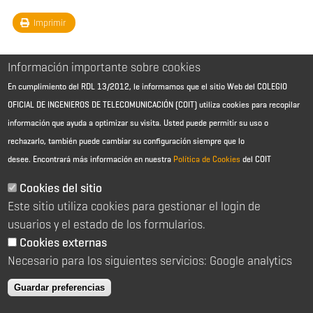
Imprimir
Información importante sobre cookies
En cumplimiento del RDL 13/2012, le informamos que el sitio Web del COLEGIO
OFICIAL DE INGENIEROS DE TELECOMUNICACIÓN (COIT) utiliza cookies para recopilar
información que ayuda a optimizar su visita. Usted puede permitir su uso o
rechazarlo, también puede cambiar su configuración siempre que lo
desee.
Encontrará más información en nuestra
Política de Cookies
del COIT
Aviso Legal - Información general
Contacto
Cookies del sitio
Política de cookies
Este sitio utiliza cookies para gestionar el login de
Política de reembolso
Sitemap
usuarios y el estado de los formularios.
Cookies externas
2026 © Colegio Oficial de Ingenieros de Telecomunicación
Necesario para los siguientes servicios: Google analytics
C/ Almagro 2 1º Izqda 28010 Madrid
91 391 10 66
Guardar preferencias
coit@coit.es