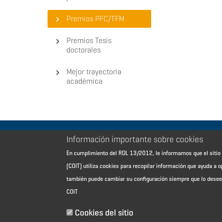
Premios PFC/TFM
Premios Tesis
doctorales
Mejor trayectoria
académica
Información importante sobre cookies
Aviso Legal - Información general
En cumplimiento del RDL 13/2012, le informamos que el sit
Contacto
(COIT) utiliza cookies para recopilar información que ayuda a o
Política de cookies
también puede cambiar su configuración siempre que lo dese
Política de reembolso
COIT
Sitemap
Cookies del sitio