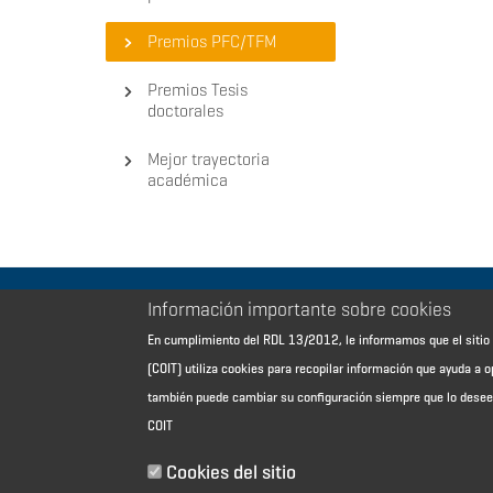
Premios PFC/TFM
Premios Tesis
doctorales
Mejor trayectoria
académica
Información importante sobre cookies
Aviso Legal - Información general
En cumplimiento del RDL 13/2012, le informamos que el sit
Contacto
(COIT) utiliza cookies para recopilar información que ayuda a o
Política de cookies
también puede cambiar su configuración siempre que lo dese
Política de reembolso
COIT
Sitemap
Cookies del sitio