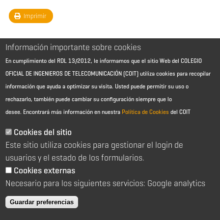
Imprimir
Información importante sobre cookies
En cumplimiento del RDL 13/2012, le informamos que el sitio Web del COLEGIO
OFICIAL DE INGENIEROS DE TELECOMUNICACIÓN (COIT) utiliza cookies para recopilar
información que ayuda a optimizar su visita. Usted puede permitir su uso o
rechazarlo, también puede cambiar su configuración siempre que lo
desee.
Encontrará más información en nuestra
Política de Cookies
del COIT
Aviso Legal - Información general
Contacto
Cookies del sitio
Política de cookies
Este sitio utiliza cookies para gestionar el login de
Política de reembolso
Sitemap
usuarios y el estado de los formularios.
Cookies externas
2026 © Colegio Oficial de Ingenieros de Telecomunicación
Necesario para los siguientes servicios: Google analytics
C/ Almagro 2 1º Izqda 28010 Madrid
91 391 10 66
Guardar preferencias
coit@coit.es