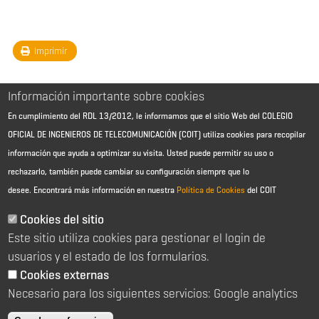
Imprimir
Información importante sobre cookies
En cumplimiento del RDL 13/2012, le informamos que el sitio Web del COLEGIO
OFICIAL DE INGENIEROS DE TELECOMUNICACIÓN (COIT) utiliza cookies para recopilar
información que ayuda a optimizar su visita. Usted puede permitir su uso o
rechazarlo, también puede cambiar su configuración siempre que lo
desee.
Encontrará más información en nuestra
Política de Cookies
del COIT
Aviso Legal - Información general
Contacto
Cookies del sitio
Política de cookies
Este sitio utiliza cookies para gestionar el login de
Política de reembolso
Sitemap
usuarios y el estado de los formularios.
Cookies externas
2026 © Colegio Oficial de Ingenieros de Telecomunicación
Necesario para los siguientes servicios: Google analytics
C/ Almagro 2 1º Izqda 28010 Madrid
91 391 10 66