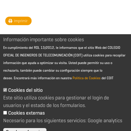
Imprimir
Información importante sobre cookies
En cumplimiento del RDL 13/2012, le informamos que el sitio Web del COLEGIO
OFICIAL DE INGENIEROS DE TELECOMUNICACIÓN (COIT) utiliza cookies para recopilar
información que ayuda a optimizar su visita. Usted puede permitir su uso o
rechazarlo, también puede cambiar su configuración siempre que lo
desee.
Encontrará más información en nuestra
Política de Cookies
del COIT
Aviso Legal - Información general
Contacto
Cookies del sitio
Política de cookies
Este sitio utiliza cookies para gestionar el login de
Política de reembolso
Sitemap
usuarios y el estado de los formularios.
Cookies externas
2026 © Colegio Oficial de Ingenieros de Telecomunicación
Necesario para los siguientes servicios: Google analytics
C/ Almagro 2 1º Izqda 28010 Madrid
91 391 10 66